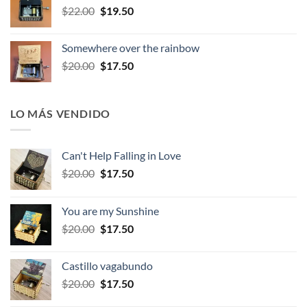
El
El
$
22.00
$
19.50
$22.00.
$19.50.
precio
precio
original
actual
Somewhere over the rainbow
era:
es:
El
El
$
20.00
$
17.50
$22.00.
$19.50.
precio
precio
original
actual
era:
es:
LO MÁS VENDIDO
$20.00.
$17.50.
Can't Help Falling in Love
El
El
$
20.00
$
17.50
precio
precio
original
actual
You are my Sunshine
era:
es:
El
El
$
20.00
$
17.50
$20.00.
$17.50.
precio
precio
original
actual
Castillo vagabundo
era:
es:
El
El
$
20.00
$
17.50
$20.00.
$17.50.
precio
precio