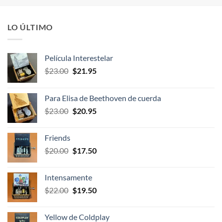
LO ÚLTIMO
Película Interestelar
El
El
$
23.00
$
21.95
precio
precio
original
actual
Para Elisa de Beethoven de cuerda
era:
es:
El
El
$
23.00
$
20.95
$23.00.
$21.95.
precio
precio
original
actual
Friends
era:
es:
El
El
$
20.00
$
17.50
$23.00.
$20.95.
precio
precio
original
actual
Intensamente
era:
es:
El
El
$
22.00
$
19.50
$20.00.
$17.50.
precio
precio
original
actual
Yellow de Coldplay
era:
es: