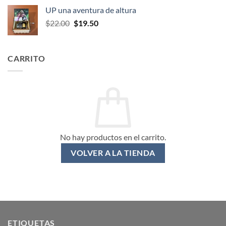
original
actual
UP una aventura de altura
era:
es:
El
El
$
22.00
$
19.50
$20.00.
$17.50.
precio
precio
original
actual
era:
es:
CARRITO
$22.00.
$19.50.
No hay productos en el carrito.
VOLVER A LA TIENDA
ETIQUETAS