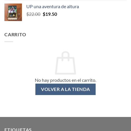
original
actual
UP una aventura de altura
era:
es:
El
El
$
22.00
$
19.50
$20.00.
$17.50.
precio
precio
original
actual
era:
es:
CARRITO
$22.00.
$19.50.
No hay productos en el carrito.
VOLVER A LA TIENDA
ETIQUETAS