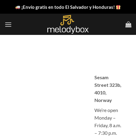
Saltar
¡Envío gratis en todo El Salvador y Honduras!
al
contenido
Sesam
Street 323b,
4010,
Norway
We’re open
Monday –
Friday, 8 a.m.
– 7:30 p.m.