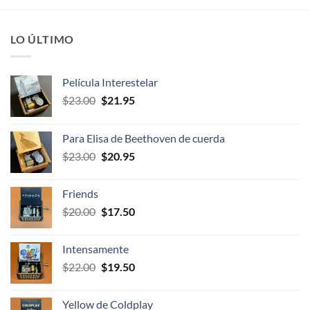
LO ÚLTIMO
Película Interestelar
El
El
$
23.00
$
21.95
precio
precio
original
actual
Para Elisa de Beethoven de cuerda
era:
es:
El
El
$
23.00
$
20.95
$23.00.
$21.95.
precio
precio
original
actual
Friends
era:
es:
El
El
$
20.00
$
17.50
$23.00.
$20.95.
precio
precio
original
actual
Intensamente
era:
es:
El
El
$
22.00
$
19.50
$20.00.
$17.50.
precio
precio
original
actual
Yellow de Coldplay
era:
es: