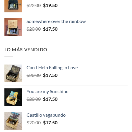
El
El
$
22.00
$
19.50
$22.00.
$19.50.
precio
precio
original
actual
Somewhere over the rainbow
era:
es:
El
El
$
20.00
$
17.50
$22.00.
$19.50.
precio
precio
original
actual
era:
es:
LO MÁS VENDIDO
$20.00.
$17.50.
Can't Help Falling in Love
El
El
$
20.00
$
17.50
precio
precio
original
actual
You are my Sunshine
era:
es:
El
El
$
20.00
$
17.50
$20.00.
$17.50.
precio
precio
original
actual
Castillo vagabundo
era:
es:
El
El
$
20.00
$
17.50
$20.00.
$17.50.
precio
precio