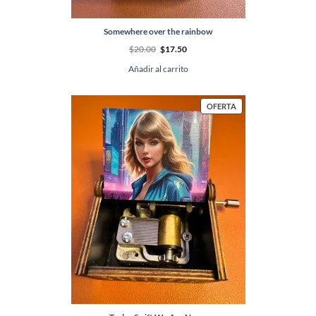
Somewhere over the rainbow
El
El
$
20.00
$
17.50
precio
precio
original
actual
Añadir al carrito
era:
es:
$20.00.
$17.50.
PRODUCTO
OFERTA
EN
OFERTA