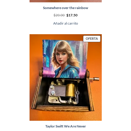
Somewhere over the rainbow
El
El
$
20.00
$
17.50
precio
precio
original
actual
Añadir al carrito
era:
es:
$20.00.
$17.50.
PRODUCTO
OFERTA
EN
OFERTA
Taylor Swift We Are Never