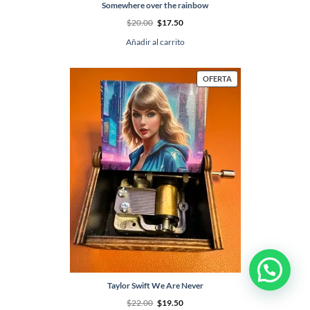
Somewhere over the rainbow
El
El
$
20.00
$
17.50
precio
precio
original
actual
Añadir al carrito
era:
es:
$20.00.
$17.50.
PRODUCTO
OFERTA
EN
OFERTA
1
Taylor Swift We Are Never
El
El
$
22.00
$
19.50