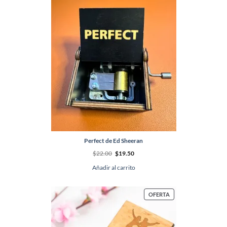
OFERTA
Perfect de Ed Sheeran
El
El
$
22.00
$
19.50
precio
precio
original
actual
Añadir al carrito
era:
es:
$22.00.
$19.50.
PRODUCTO
OFERTA
EN
OFERTA