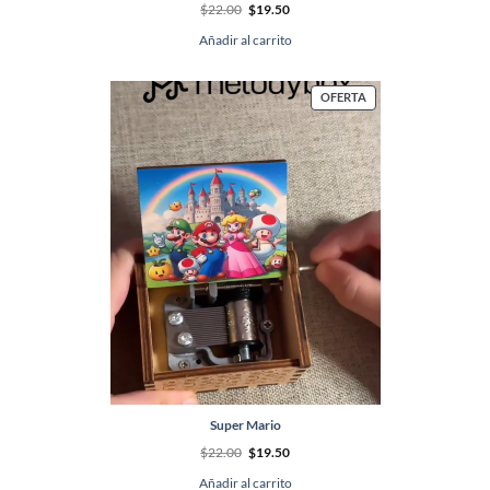
El
El
$
22.00
$
19.50
precio
precio
original
actual
Añadir al carrito
era:
es:
$22.00.
$19.50.
PRODUCTO
OFERTA
EN
OFERTA
Super Mario
El
El
$
22.00
$
19.50
precio
precio
original
actual
Añadir al carrito