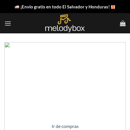
Saltar
¡Envío gratis en todo El Salvador y Honduras!
al
contenido
Bienvenido a la tienda
Escribe aquí un mensaje corto de bienvenida
Ir de compras