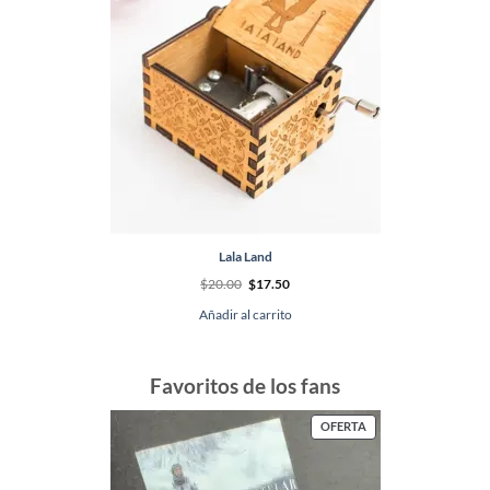
Lala Land
El
El
$
20.00
$
17.50
precio
precio
original
actual
Añadir al carrito
era:
es:
$20.00.
$17.50.
Favoritos de los fans
PRODUCTO
OFERTA
EN
OFERTA