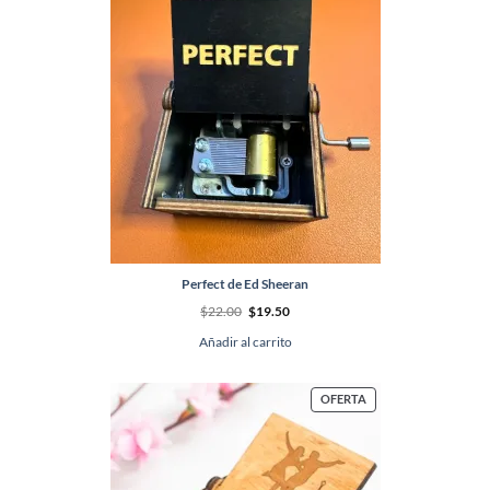
Perfect de Ed Sheeran
El
El
$
22.00
$
19.50
precio
precio
original
actual
Añadir al carrito
era:
es:
$22.00.
$19.50.
PRODUCTO
OFERTA
EN
OFERTA