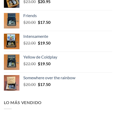
El
El
$
23.00
$
20.95
$23.00.
$21.95.
precio
precio
original
actual
Friends
era:
es:
El
El
$
20.00
$
17.50
$23.00.
$20.95.
precio
precio
original
actual
Intensamente
era:
es:
El
El
$
22.00
$
19.50
$20.00.
$17.50.
precio
precio
original
actual
Yellow de Coldplay
era:
es:
El
El
$
22.00
$
19.50
$22.00.
$19.50.
precio
precio
original
actual
Somewhere over the rainbow
era:
es:
El
El
$
20.00
$
17.50
$22.00.
$19.50.
precio
precio
original
actual
era:
es:
LO MÁS VENDIDO
$20.00.
$17.50.