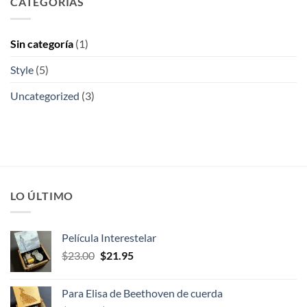
CATEGORÍAS
Sin categoría
(1)
Style
(5)
Uncategorized
(3)
LO ÚLTIMO
Película Interestelar
El
El
$
23.00
$
21.95
precio
precio
original
actual
Para Elisa de Beethoven de cuerda
era:
es: