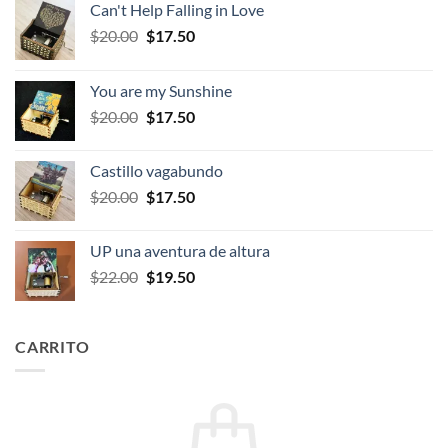
Can't Help Falling in Love
El
El
$
20.00
$
17.50
precio
precio
original
actual
You are my Sunshine
era:
es:
El
El
$
20.00
$
17.50
$20.00.
$17.50.
precio
precio
original
actual
Castillo vagabundo
era:
es:
El
El
$
20.00
$
17.50
$20.00.
$17.50.
precio
precio
original
actual
UP una aventura de altura
era:
es:
El
El
$
22.00
$
19.50
$20.00.
$17.50.
precio
precio
original
actual
era:
es:
CARRITO
$22.00.
$19.50.