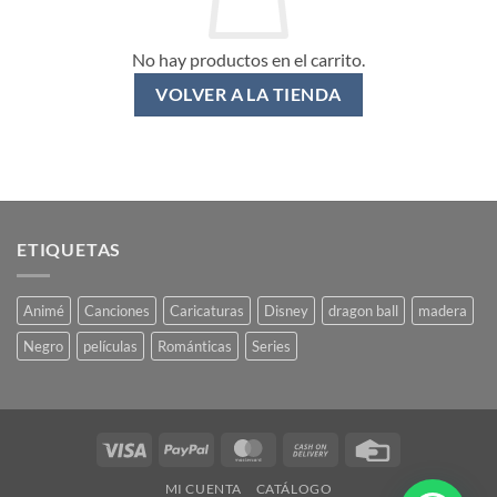
No hay productos en el carrito.
VOLVER A LA TIENDA
ETIQUETAS
Animé
Canciones
Caricaturas
Disney
dragon ball
madera
Negro
películas
Románticas
Series
Visa
PayPal
MasterCard
Cash
Credit
On
Card
MI CUENTA
CATÁLOGO