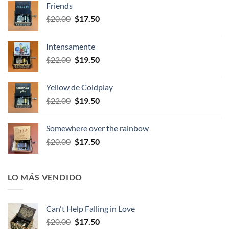
Friends
era:
es:
El
El
$
20.00
$
17.50
$23.00.
$20.95.
precio
precio
original
actual
Intensamente
era:
es:
El
El
$
22.00
$
19.50
$20.00.
$17.50.
precio
precio
original
actual
Yellow de Coldplay
era:
es:
El
El
$
22.00
$
19.50
$22.00.
$19.50.
precio
precio
original
actual
Somewhere over the rainbow
era:
es:
El
El
$
20.00
$
17.50
$22.00.
$19.50.
precio
precio
original
actual
era:
es:
LO MÁS VENDIDO
$20.00.
$17.50.
Can't Help Falling in Love
El
El
$
20.00
$
17.50