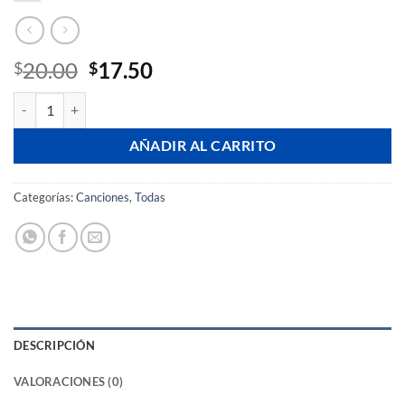
El
El
20.00
17.50
$
$
precio
precio
BTS Spring Day cantidad
original
actual
era:
es:
AÑADIR AL CARRITO
$20.00.
$17.50.
Categorías:
Canciones
,
Todas
DESCRIPCIÓN
VALORACIONES (0)