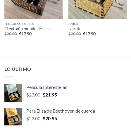
PELÍCULAS Y SERIES
ANIMÉ
El extraño mundo de Jack
Naruto
El
El
El
El
$
20.00
$
17.50
$
20.00
$
17.50
precio
precio
precio
precio
original
actual
original
actual
era:
es:
era:
es:
$20.00.
$17.50.
$20.00.
$17.50.
LO ÚLTIMO
Película Interestelar
El
El
$
23.00
$
21.95
precio
precio
original
actual
Para Elisa de Beethoven de cuerda
era:
es:
El
El
$
23.00
$
20.95
$23.00.
$21.95.
precio
precio
original
actual