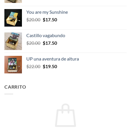
precio
precio
original
actual
You are my Sunshine
era:
es:
El
El
$
20.00
$
17.50
$20.00.
$17.50.
precio
precio
original
actual
Castillo vagabundo
era:
es:
El
El
$
20.00
$
17.50
$20.00.
$17.50.
precio
precio
original
actual
UP una aventura de altura
era:
es:
El
El
$
22.00
$
19.50
$20.00.
$17.50.
precio
precio
original
actual
era:
es:
CARRITO
$22.00.
$19.50.