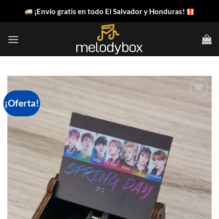
Saltar
¡Envío gratis en todo El Salvador y Honduras!
al
contenido
¡Oferta!
Añadir
a la
lista
de
deseos