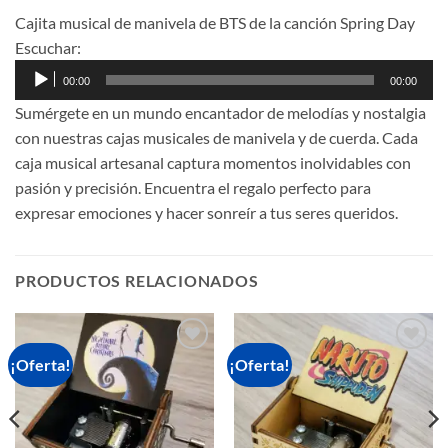
Cajita musical de manivela de BTS de la canción Spring Day
Escuchar:
Reproductor
00:00
00:00
de
Sumérgete en un mundo encantador de melodías y nostalgia
audio
con nuestras cajas musicales de manivela y de cuerda. Cada
caja musical artesanal captura momentos inolvidables con
pasión y precisión. Encuentra el regalo perfecto para
expresar emociones y hacer sonreír a tus seres queridos.
PRODUCTOS RELACIONADOS
¡Oferta!
¡Oferta!
Añadir
Añadir
a la
a la
lista de
lista de
deseos
deseos