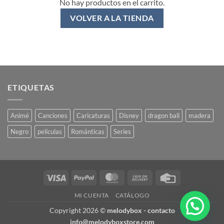
No hay productos en el carrito.
VOLVER A LA TIENDA
ETIQUETAS
Animé
Canciones
Caricaturas
Disney
dragon ball
madera
Negro
películas
Románticas
Series
Visa
PayPal
MasterCard
Cash
Credit
On
Card
MI CUENTA
CATÁLOGO
Delivery
Copyright 2026 ©
melodybox - contacto
info@melodyboxstore.com