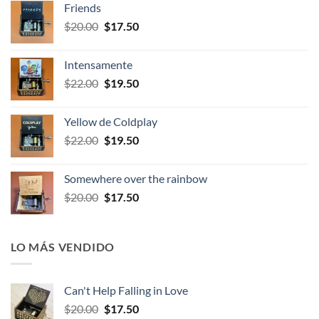
Friends
era:
es:
El
El
$
20.00
$
17.50
$23.00.
$20.95.
precio
precio
original
actual
Intensamente
era:
es:
El
El
$
22.00
$
19.50
$20.00.
$17.50.
precio
precio
original
actual
Yellow de Coldplay
era:
es:
El
El
$
22.00
$
19.50
$22.00.
$19.50.
precio
precio
original
actual
Somewhere over the rainbow
era:
es:
El
El
$
20.00
$
17.50
$22.00.
$19.50.
precio
precio
original
actual
era:
es:
LO MÁS VENDIDO
$20.00.
$17.50.
Can't Help Falling in Love
El
El
$
20.00
$
17.50