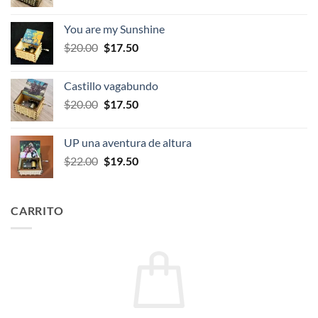
precio
precio
original
actual
You are my Sunshine
era:
es:
El
El
$
20.00
$
17.50
$20.00.
$17.50.
precio
precio
original
actual
Castillo vagabundo
era:
es:
El
El
$
20.00
$
17.50
$20.00.
$17.50.
precio
precio
original
actual
UP una aventura de altura
era:
es:
El
El
$
22.00
$
19.50
$20.00.
$17.50.
precio
precio
original
actual
era:
es:
CARRITO
$22.00.
$19.50.