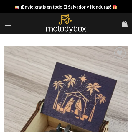
Saltar
¡Envío gratis en todo El Salvador y Honduras!
al
contenido
Añadir
a la
lista
de
deseos