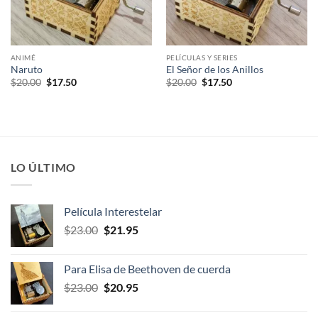
ANIMÉ
PELÍCULAS Y SERIES
Naruto
El Señor de los Anillos
El
El
El
El
$
20.00
$
17.50
$
20.00
$
17.50
precio
precio
precio
precio
original
actual
original
actual
era:
es:
era:
es:
$20.00.
$17.50.
$20.00.
$17.50.
LO ÚLTIMO
Película Interestelar
El
El
$
23.00
$
21.95
precio
precio
original
actual
Para Elisa de Beethoven de cuerda
era:
es:
El
El
$
23.00
$
20.95
$23.00.
$21.95.
precio
precio
original
actual