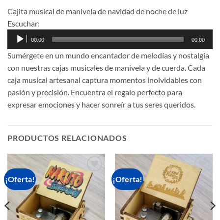
Cajita musical de manivela de navidad de noche de luz
Escuchar:
Reproductor
00:00
00:00
de
Sumérgete en un mundo encantador de melodías y nostalgia
audio
con nuestras cajas musicales de manivela y de cuerda. Cada
caja musical artesanal captura momentos inolvidables con
pasión y precisión. Encuentra el regalo perfecto para
expresar emociones y hacer sonreír a tus seres queridos.
PRODUCTOS RELACIONADOS
¡Oferta!
¡Oferta!
Añadir
Añadir
a la
a la
lista de
lista de
deseos
deseos