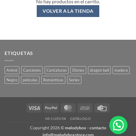
No hay productos en el carrito.
VOLVER A LA TIENDA
ETIQUETAS
Animé
Canciones
Caricaturas
Disney
dragon ball
madera
Negro
películas
Románticas
Series
Visa
PayPal
MasterCard
Cash
Credit
On
Card
MI CUENTA
CATÁLOGO
Delivery
Copyright 2026 ©
melodybox - contacto
info@melodyboxstore.com