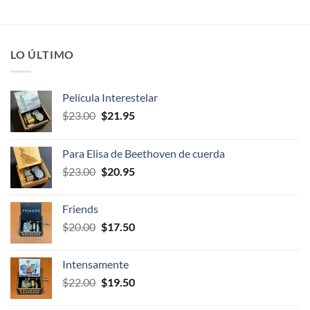
LO ÚLTIMO
Película Interestelar
El
El
$
23.00
$
21.95
precio
precio
original
actual
Para Elisa de Beethoven de cuerda
era:
es:
El
El
$
23.00
$
20.95
$23.00.
$21.95.
precio
precio
original
actual
Friends
era:
es:
El
El
$
20.00
$
17.50
$23.00.
$20.95.
precio
precio
original
actual
Intensamente
era:
es:
El
El
$
22.00
$
19.50
$20.00.
$17.50.
precio
precio