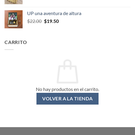
precio
precio
original
actual
UP una aventura de altura
era:
es:
El
El
$
22.00
$
19.50
$20.00.
$17.50.
precio
precio
original
actual
era:
es:
CARRITO
$22.00.
$19.50.
No hay productos en el carrito.
VOLVER A LA TIENDA