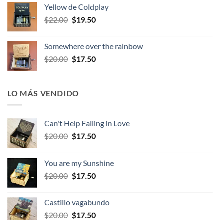
original
actual
Yellow de Coldplay
era:
es:
El
El
$
22.00
$
19.50
$22.00.
$19.50.
precio
precio
original
actual
Somewhere over the rainbow
era:
es:
El
El
$
20.00
$
17.50
$22.00.
$19.50.
precio
precio
original
actual
era:
es:
LO MÁS VENDIDO
$20.00.
$17.50.
Can't Help Falling in Love
El
El
$
20.00
$
17.50
precio
precio
original
actual
You are my Sunshine
era:
es:
El
El
$
20.00
$
17.50
$20.00.
$17.50.
precio
precio
original
actual
Castillo vagabundo
era:
es:
El
El
$
20.00
$
17.50
$20.00.
$17.50.